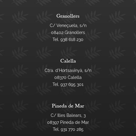
Granollers
C/ Veneçuela, s/n
08402 Granollers
Tel.
938 618 230
Calella
Ctra. d'Hortsavinyà, s/n
08370 Calella
Tel.
937 695 301
Pineda de Mar
C/ Illes Balears, 3
08397 Pineda de Mar
Tel.
931 770 285