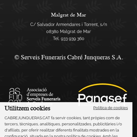
Malgrat de Mar
C/ Salvador Armendares i Torrent, s/n
08380 Malgrat de Mar
Tel.
933 939 360
© Serveis Funeraris Cabré Junqueras S.A.
Utilitzem cookies
Política de cookies
CABREJUNQUERAS.CAT fa servir cookies, tant pròpies com de
tercers, tècniques, analítiques, personalitzades, publicitàries i/o
d'afiliats, per oferir realitzar diferents finalitats mostrades en la
configuració, situada en la nostra política de cookies. Amb les